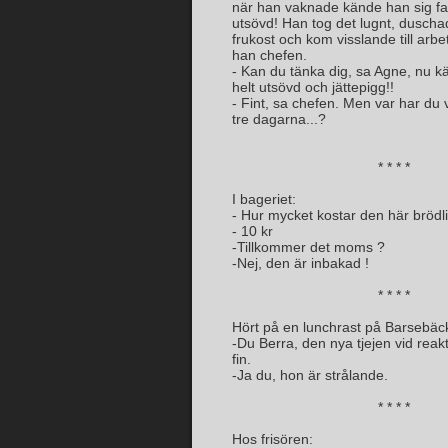
när han vaknade kände han sig fak
utsövd! Han tog det lugnt, duscha
frukost och kom visslande till arbe
han chefen.
- Kan du tänka dig, sa Agne, nu k
helt utsövd och jättepigg!!
- Fint, sa chefen. Men var har du 
tre dagarna...?
* * * *
I bageriet:
- Hur mycket kostar den här bröd
- 10 kr
-Tillkommer det moms ?
-Nej, den är inbakad !
* * * *
Hört på en lunchrast på Barsebäc
-Du Berra, den nya tjejen vid reak
fin.
-Ja du, hon är strålande.
* * * *
Hos frisören: