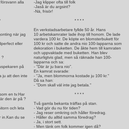
 försvann alla
-Jag klipper ofta till folk
-Jaså är du argsint?
-Nä, frisör!
?
* * * *
En verkstadsarbetare fyllde 50 år. Hans
onting när jag
10 arbetskamrater lade ihop till honom. De lade
vardera 100 kr. De köpte en blomsterbukett för
perfect eller
100 kr och satte de andra nio 100-lapparna som
dekoration i buketten. De åkte hem till kamraten
och uppvaktade med buketten. Han blev
 ?
naturligtvis glad, men så räknade han 100-
lapparna och sa:
 muspekaren på
- "Där är ju bara nio".
En kamrat svarade:
ju att den inte
- "Ja, men blommorna kostade ju 100 kr."
Då sa han:
- "Dom skall väl inte jag betala."
 som en tv.Har
* * * *
är den är på ?
Två gamla bekanta träffas på stan.
itorn och leta
- Vad gör du nu för tiden?
- Jag reser omkring och håller föredrag.
r in.Kan du se
- Håller du alltid samma föredrag?
- Ja, i stort sett.
- Men tänk om folk kommer igen då?