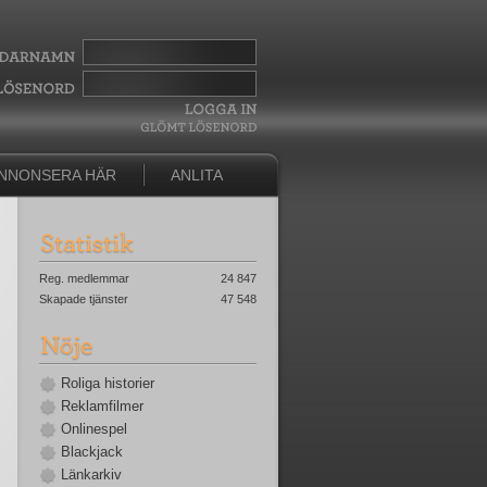
NNONSERA HÄR
ANLITA
Reg. medlemmar
24 847
Skapade tjänster
47 548
Roliga historier
Reklamfilmer
Onlinespel
Blackjack
Länkarkiv