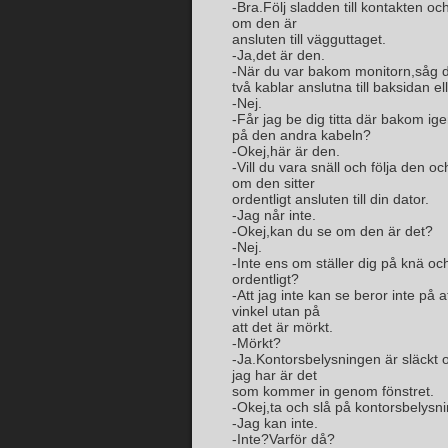
-Bra.Följ sladden till kontakten oc
om den är
ansluten till vägguttaget.
-Ja,det är den.
-När du var bakom monitorn,såg 
två kablar anslutna till baksidan e
-Nej.
-Får jag be dig titta där bakom ig
på den andra kabeln?
-Okej,här är den.
-Vill du vara snäll och följa den o
om den sitter
ordentligt ansluten till din dator.
-Jag når inte.
-Okej,kan du se om den är det?
-Nej.
-Inte ens om ställer dig på knä och
ordentligt?
-Att jag inte kan se beror inte på at
vinkel utan på
att det är mörkt.
-Mörkt?
-Ja.Kontorsbelysningen är släckt 
jag har är det
som kommer in genom fönstret.
-Okej,ta och slå på kontorsbelysn
-Jag kan inte.
-Inte?Varför då?