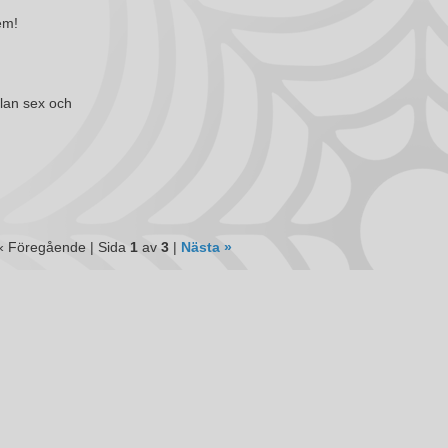
em!
llan sex och
« Föregående | Sida
1
av
3
|
Nästa »