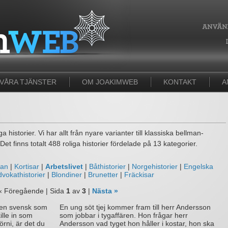
VÅRA TJÄNSTER
OM JOAKIMWEB
KONTAKT
A
 historier. Vi har allt från nyare varianter till klassiska bellman-
et finns totalt 488 roliga historier fördelade på 13 kategorier.
man
|
Kortisar
|
Arbetslivet
|
Båthistorier
|
Norgehistorier
|
Engelska
vokathistorier
|
Blondiner
|
Brunetter
|
Fräckisar
« Föregående | Sida
1
av
3
|
Nästa »
 en svensk som
En ung söt tjej kommer fram till herr Andersson
ille in som
som jobbar i tygaffären. Hon frågar herr
örni, är det du
Andersson vad tyget hon håller i kostar, hon ska