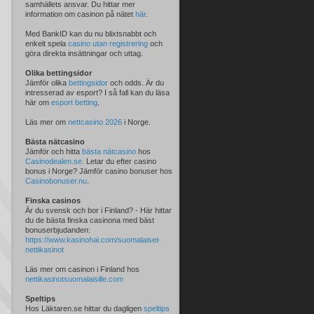
samhällets ansvar. Du hittar mer
information om casinon på nätet
här
.
Med BankID kan du nu blixtsnabbt och
enkelt spela
casino utan registrering
och
göra direkta insättningar och uttag.
Olika bettingsidor
Jämför olika
bettingsidor
och odds. Är du
intresserad av esport? I så fall kan du läsa
här om
esport betting
.
Läs mer om
nettcasino 2026
i Norge.
Bästa nätcasino
Jämför och hitta
bästa nätcasino
hos
Casinodealen.se
. Letar du efter casino
bonus i Norge? Jämför casino bonuser hos
Casinobonuser.nu
.
Finska casinos
Är du svensk och bor i Finland? - Här hittar
du de bästa finska casinona med bäst
bonuserbjudanden:
https://www.kasinohai.com/suomalaiset-
nettikasinot
Läs mer om casinon i Finland hos
nettikasinotsuomalaisille.com
Speltips
Hos Läktaren.se hittar du dagligen
speltips