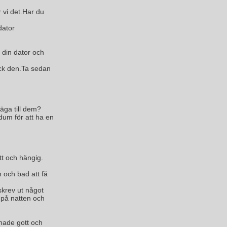
 vi det.Har du
dator
din dator och
ck den.Ta sedan
säga till dem?
 dum för att ha en
tt och hängig.
en och bad att få
skrev ut något
 på natten och
mnade gott och