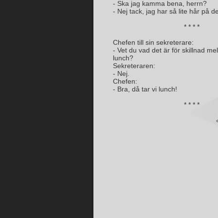
- Ska jag kamma bena, herrn?
- Nej tack, jag har så lite hår på d
* * * *
Chefen till sin sekreterare:
- Vet du vad det är för skillnad me
lunch?
Sekreteraren:
- Nej.
Chefen:
- Bra, då tar vi lunch!
* * * *