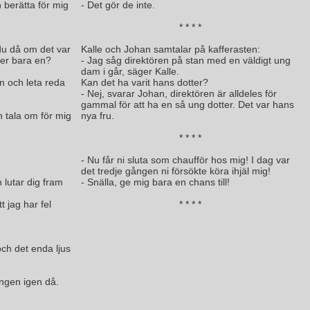
h berätta för mig
- Det gör de inte.
* * * *
du då om det var
Kalle och Johan samtalar på kafferasten:
ller bara en?
- Jag såg direktören på stan med en väldigt ung
dam i går, säger Kalle.
en och leta reda
Kan det ha varit hans dotter?
- Nej, svarar Johan, direktören är alldeles för
gammal för att ha en så ung dotter. Det var hans
ch tala om för mig
nya fru.
* * * *
- Nu får ni sluta som chaufför hos mig! I dag var
det tredje gången ni försökte köra ihjäl mig!
 lutar dig fram
- Snälla, ge mig bara en chans till!
t jag har fel
* * * *
och det enda ljus
ingen igen då.