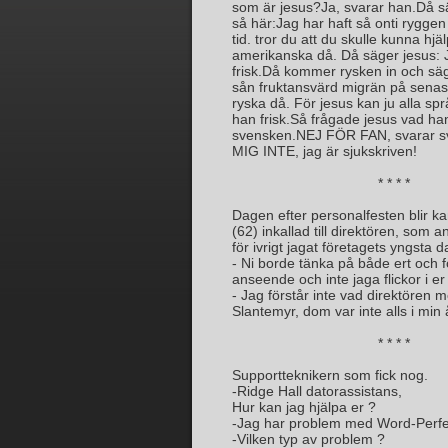
som är jesus?Ja, svarar han.Då 
så här:Jag har haft så onti rygge
tid. tror du att du skulle kunna hj
amerikanska då. Då säger jesus: J
frisk.Då kommer rysken in och säg
sån fruktansvärd migrän på senast
ryska då. För jesus kan ju alla spr
han frisk.Så frågade jesus vad h
svensken.NEJ FÖR FAN, svarar 
MIG INTE, jag är sjukskriven!
* * * *
Dagen efter personalfesten blir k
(62) inkallad till direktören, som a
för ivrigt jagat företagets yngsta 
- Ni borde tänka på både ert och 
anseende och inte jaga flickor i er
- Jag förstår inte vad direktören 
Slantemyr, dom var inte alls i min 
* * * *
Supportteknikern som fick nog.
-Ridge Hall datorassistans,
Hur kan jag hjälpa er ?
-Jag har problem med Word-Perfe
-Vilken typ av problem ?