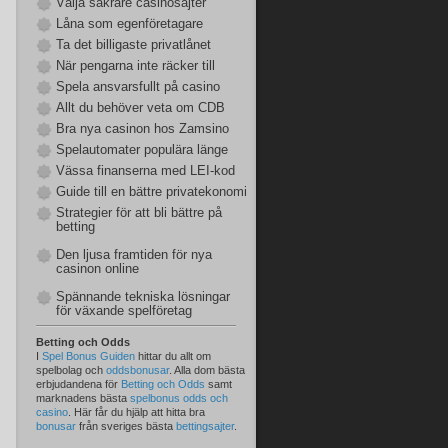
Välja säkrare casinosajter
Låna som egenföretagare
Ta det billigaste privatlånet
När pengarna inte räcker till
Spela ansvarsfullt på casino
Allt du behöver veta om CDB
Bra nya casinon hos Zamsino
Spelautomater populära länge
Vässa finanserna med LEI-kod
Guide till en bättre privatekonomi
Strategier för att bli bättre på
betting
Den ljusa framtiden för nya
casinon online
Spännande tekniska lösningar
för växande spelföretag
Betting och Odds
I
Spel Bonus Guiden
hittar du allt om
spelbolag och
oddsbonusar
. Alla dom bästa
erbjudandena för
Betting och Odds
samt
marknadens bästa
spelbonus odds och
casino
. Här får du hjälp att hitta bra
bonusar
från sveriges bästa
bettingsajter
.