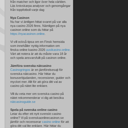
från matcher och ligor över hela världen.
Läs knivskarpa analyser och genomgångar
från toppfotboll varje dag
Nya Casinon
Nu har vi äntligen hittat svaret på var alla
nya casino 2026 finns. Nämligen på nya
casinon online som du hittar på
https://nyacasinon.online
.
Vi vill också tipsa om en Finsk hemsida
som innehåller nyttig information om
finska online kasino 2026
uusikasino.online
.
Värt att notera är att du måste vara 18 år
och spela ansvarsfullt på casinon online.
Jämföra svenska nätcasino
Casinogringos
är en jämförelsesajt för
svenska nätcasino. Här hittar du
bonuserbjudanden, recensioner, guider och
mycket mer. Allt för att göra ditt val av
casino på nätet lite enklare.
Vill du veta mer om svenska casino på
nätet rekommenderar vi dig att besöka
nätcasinoguide.se
Spela på svenska online casino
Letar du efter ett nytt svenskt casino
online? Vi på svenskaonlinecasinon.se
jämför och recenserar
casino online
för att
göra ditt val lite enklare. Här hittar du