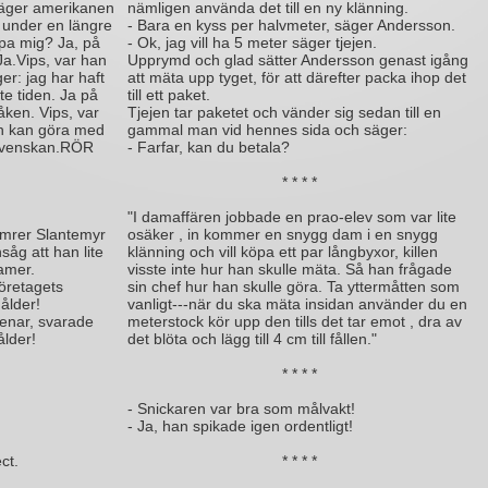
säger amerikanen
nämligen använda det till en ny klänning.
n under en längre
- Bara en kyss per halvmeter, säger Andersson.
älpa mig? Ja, på
- Ok, jag vill ha 5 meter säger tjejen.
a.Vips, var han
Upprymd och glad sätter Andersson genast igång
er: jag har haft
att mäta upp tyget, för att därefter packa ihop det
e tiden. Ja på
till ett paket.
åken. Vips, var
Tjejen tar paketet och vänder sig sedan till en
an kan göra med
gammal man vid hennes sida och säger:
svenskan.RÖR
- Farfar, kan du betala?
* * * *
"I damaffären jobbade en prao-elev som var lite
amrer Slantemyr
osäker , in kommer en snygg dam i en snygg
nsåg att han lite
klänning och vill köpa ett par långbyxor, killen
damer.
visste inte hur han skulle mäta. Så han frågade
företagets
sin chef hur han skulle göra. Ta yttermåtten som
 ålder!
vanligt---när du ska mäta insidan använder du en
menar, svarade
meterstock kör upp den tills det tar emot , dra av
ålder!
det blöta och lägg till 4 cm till fållen."
* * * *
- Snickaren var bra som målvakt!
- Ja, han spikade igen ordentligt!
ct.
* * * *