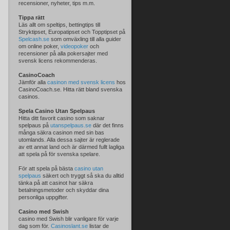
recensioner, nyheter, tips m.m.
Tippa rätt
Läs allt om speltips, bettingtips till
Stryktipset, Europatipset och Topptipset på
Spelcash.se
som omväxling till alla guider
om online poker,
videopoker
och
recensioner på alla pokersajter med
svensk licens rekommenderas.
CasinoCoach
Jämför alla
casinon med svensk licens
hos
CasinoCoach.se. Hitta rätt bland svenska
casinos.
Spela Casino Utan Spelpaus
Hitta ditt favorit casino som saknar
spelpaus på
utanspelpaus.se
där det finns
många säkra casinon med sin bas
utomlands. Alla dessa sajter är reglerade
av ett annat land och är därmed fullt lagliga
att spela på för svenska spelare.
För att spela på bästa
casino utan
spelpaus
säkert och tryggt så ska du alltid
tänka på att casinot har säkra
betalningsmetoder och skyddar dina
personliga uppgifter.
Casino med Swish
casino med Swish blir vanligare för varje
dag som för.
Casinoslant.se
listar de