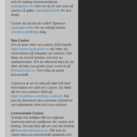
och för betting rekommenderas
bettingsider.me
men om du är mer inne på
casino så gäller
casinopånett.info
för bra
deals.
Tycker du norska är svårt? Spana in
spelsajter.online
för en mängd sköna
svenska spelbolag
idag.
Nya Casino
Om du letar efter nya casino 2026 besök
https://www.nyakasino.se
där hittar du
recensioner på mängder av casinon. Där
hittar du också nyheter och test av
spelautomater. Om du däremot bara är ute
efter att hitta nya gratis snurr surfa in på
freespinsnytt.se
. Kom ihåg att spela
ansvarsfullt.
Cazinova är en ny sida på nätet full med
information om spel och casino. Du hittar
allt om nya casinon 2026 på
https://cazinova.com/nya-casinon/
. Där
kan du dessutom läsa senaste nyheterna
om spännande slots och nya casinon.
Licensierade Casino
Sverige har äntligen fått en reglerad
marknad med en spellicens för casino och
betting. Du kan läsa allt om vad det innebär
på
licensieradecasino.se
. Där kan du
vidare läsa om ansvarsfullt spelande och