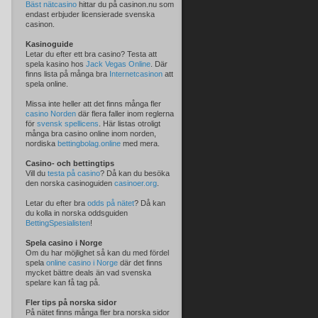
Bäst nätcasino
hittar du på casinon.nu som
endast erbjuder licensierade svenska
casinon.
Kasinoguide
Letar du efter ett bra casino? Testa att
spela kasino hos
Jack Vegas Online
. Där
finns lista på många bra
Internetcasinon
att
spela online.
Missa inte heller att det finns många fler
casino Norden
där flera faller inom reglerna
för
svensk spellicens
. Här listas otroligt
många bra casino online inom norden,
nordiska
bettingbolag.online
med mera.
Casino- och bettingtips
Vill du
testa på casino
? Då kan du besöka
den norska casinoguiden
casinoer.org
.
Letar du efter bra
odds på nätet
? Då kan
du kolla in norska oddsguiden
BettingSpesialisten
!
Spela casino i Norge
Om du har möjlighet så kan du med fördel
spela
online casino i Norge
där det finns
mycket bättre deals än vad svenska
spelare kan få tag på.
Fler tips på norska sidor
På nätet finns många fler bra norska sidor