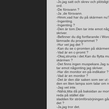
-Jo,jag satt och skrev och plötsligt
ord.
-De försvann ?
-Ja ,de försvann.
-Hmm,vad har du på skärmen nu
-Ingenting.
-Ingenting ?
-Den är tom.Den tar inte emot någ
skriver.
-Befinner du dig fortfarande i Word
lämnade du programmet ?
-Hur vet jag det ?
-Kan du se c-promten på skärmen
-Vad är en c-promt ?
-Okej,strunta i det.Kan du flytta
skärmen ?
-Det finns ingen muspekare.Jag sa 
tar emot någonting jag skriver.
-Har din monitor en på-indikator ?
-Vad är en monitor ?
-Det är den där saken som ser ut
den en liten lampa som talar om n
-Jag vet inte.
-Nähä,titta då på baksidan av mon
reda på stället där
sladden för strömförsörjningen gå
det ?
-Ja,jag tror det.