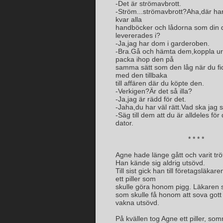
-Det är strömavbrott.
-Ström...strömavbrott?Aha,där har
kvar alla
handböcker och lådorna som din 
levererades i?
-Ja,jag har dom i garderoben.
-Bra.Gå och hämta dem,koppla ur 
packa ihop den på
samma sätt som den låg när du fi
med den tillbaka
till affären där du köpte den.
-Verkigen?Är det så illa?
-Ja,jag är rädd för det.
-Jaha,du har väl rätt.Vad ska jag 
-Säg till dem att du är alldeles för
dator.
* * * *
Agne hade länge gått och varit trö
Han kände sig aldrig utsövd.
Till sist gick han till företagsläkar
ett piller som
skulle göra honom pigg. Läkaren 
som skulle få honom att sova gott
vakna utsövd.
På kvällen tog Agne ett piller, so