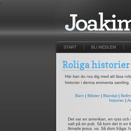
c
START
BLI MEDLEM
Roliga historier
Här kan du roa dig med att läsa roliga
historier i denna eminenta samling. D
Barn
|
Bilister
|
Blandat
|
Bell
historier
|
Ad
Det var en amerikan, en ryss och
satt på en pub. Så kom det in en k
liknade jesus, va. Så dom fråga: h