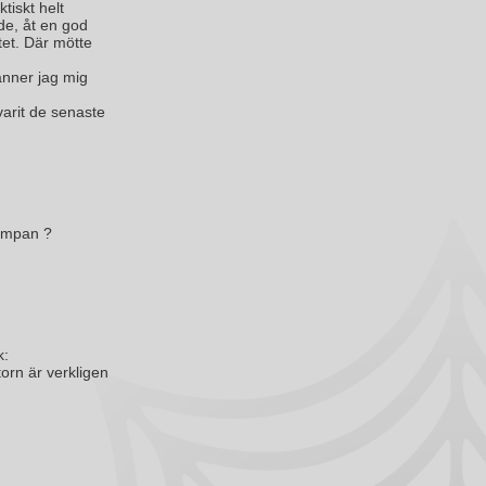
tiskt helt
de, åt en god
tet. Där mötte
änner jag mig
varit de senaste
limpan ?
k:
torn är verkligen