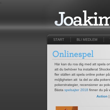
c
START
BLI MEDLEM
Här kan du roa dig med att spela on
att du behöver ha installerat Shock
fler ställen att spela online poker p
möjligheten att ta del av alla poke
pokerstrategier, recensioner av pok
Bästa
spelsajter 2018
finner du på 
Action