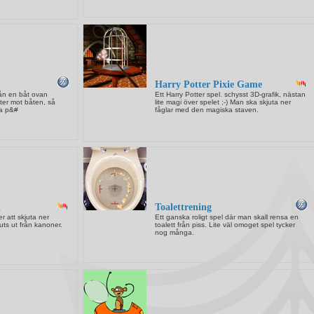
Harry Potter Pixie Game
ån en båt ovan
Ett Harry Potter spel. schysst 3D-grafik, nästan
ter mot båten, så
lite magi över spelet ;-) Man ska skjuta ner
ra p&#
fåglar med den magiska staven.
t
Toalettrening
er att skjuta ner
Ett ganska roligt spel där man skall rensa en
uts ut från kanoner.
toalett från piss. Lite väl omoget spel tycker
nog många.