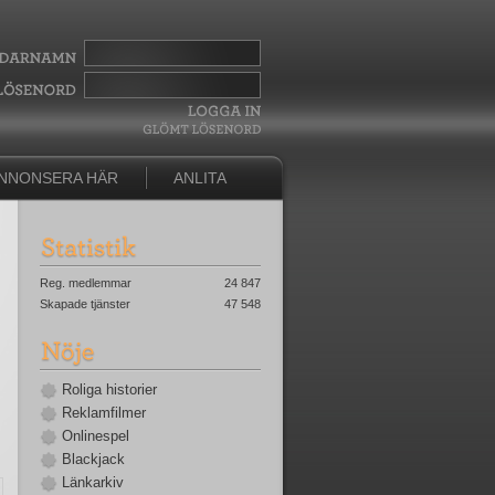
NNONSERA HÄR
ANLITA
Reg. medlemmar
24 847
Skapade tjänster
47 548
Roliga historier
Reklamfilmer
Onlinespel
Blackjack
Länkarkiv