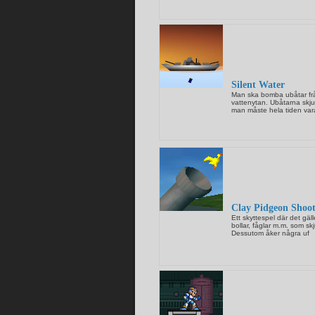
Silent Water
Man ska bomba ubåtar fr
vattenytan. Ubåtarna skju
man måste hela tiden va
Clay Pidgeon Shoo
Ett skyttespel där det gäll
bollar, fåglar m.m. som skj
Dessutom åker några uf