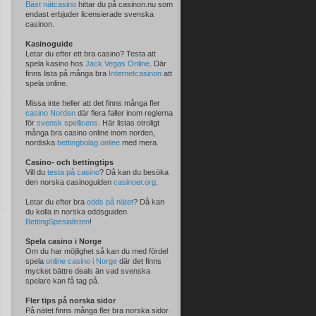
Bäst nätcasino
hittar du på casinon.nu som
endast erbjuder licensierade svenska
casinon.
Kasinoguide
Letar du efter ett bra casino? Testa att
spela kasino hos
Jack Vegas Online
. Där
finns lista på många bra
Internetcasinon
att
spela online.
Missa inte heller att det finns många fler
casino Norden
där flera faller inom reglerna
för
svensk spellicens
. Här listas otroligt
många bra casino online inom norden,
nordiska
bettingbolag.online
med mera.
Casino- och bettingtips
Vill du
testa på casino
? Då kan du besöka
den norska casinoguiden
casinoer.org
.
Letar du efter bra
odds på nätet
? Då kan
du kolla in norska oddsguiden
BettingSpesialisten
!
Spela casino i Norge
Om du har möjlighet så kan du med fördel
spela
online casino i Norge
där det finns
mycket bättre deals än vad svenska
spelare kan få tag på.
Fler tips på norska sidor
På nätet finns många fler bra norska sidor