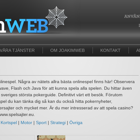
VÅRA TJÄNSTER
OM JOAKIMWEB
KONTAKT
A
linespel. Några av nätets allra bästa onlinespel finns här! Observera
wave, Flash och Java för att kunna spela alla spelen. Du hittar även
å sveriges största pokerguide. Definitivt värt ett besök. Förutom
rspel du kan tänka dig så kan du också hitta pokernyheter,
ersajter och mycket mer. Är du mer intresserad av att spela casino?
www.spelsajter.eu.
|
Kortspel
|
Motor
|
Sport
|
Strategi
|
Övriga