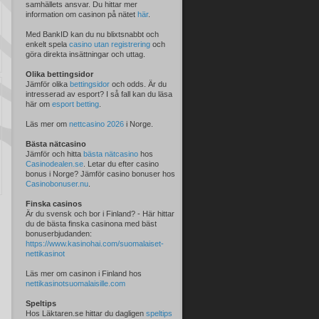
samhällets ansvar. Du hittar mer
information om casinon på nätet
här
.
Med BankID kan du nu blixtsnabbt och
enkelt spela
casino utan registrering
och
göra direkta insättningar och uttag.
Olika bettingsidor
Jämför olika
bettingsidor
och odds. Är du
intresserad av esport? I så fall kan du läsa
här om
esport betting
.
Läs mer om
nettcasino 2026
i Norge.
Bästa nätcasino
Jämför och hitta
bästa nätcasino
hos
Casinodealen.se
. Letar du efter casino
bonus i Norge? Jämför casino bonuser hos
Casinobonuser.nu
.
Finska casinos
Är du svensk och bor i Finland? - Här hittar
du de bästa finska casinona med bäst
bonuserbjudanden:
https://www.kasinohai.com/suomalaiset-
nettikasinot
Läs mer om casinon i Finland hos
nettikasinotsuomalaisille.com
Speltips
Hos Läktaren.se hittar du dagligen
speltips