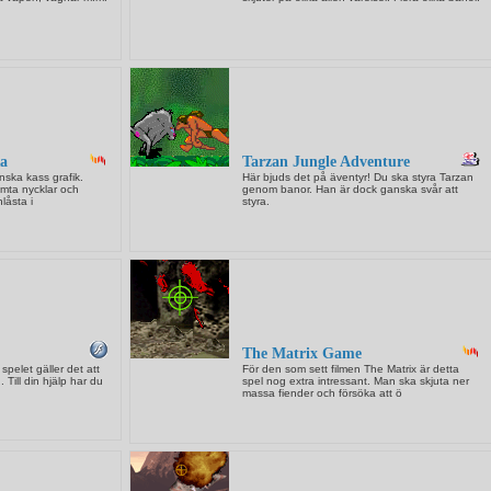
a
Tarzan Jungle Adventure
nska kass grafik.
Här bjuds det på äventyr! Du ska styra Tarzan
mta nycklar och
genom banor. Han är dock ganska svår att
låsta i
styra.
The Matrix Game
 spelet gäller det att
För den som sett filmen The Matrix är detta
 Till din hjälp har du
spel nog extra intressant. Man ska skjuta ner
massa fiender och försöka att ö