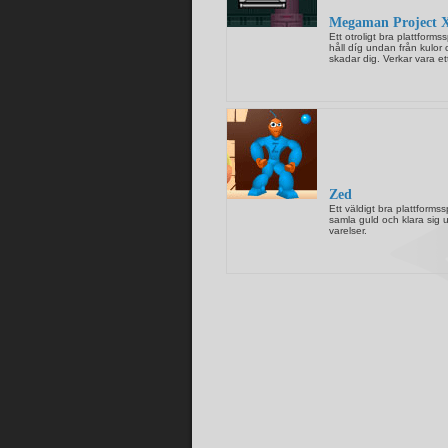
Megaman Project 
Ett otroligt bra plattforms
håll díg undan från kulor
skadar dig. Verkar vara e
Zed
Ett väldigt bra plattformssp
samla guld och klara sig 
varelser.