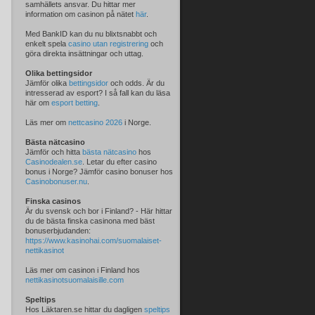
samhällets ansvar. Du hittar mer
information om casinon på nätet
här
.
Med BankID kan du nu blixtsnabbt och
enkelt spela
casino utan registrering
och
göra direkta insättningar och uttag.
Olika bettingsidor
Jämför olika
bettingsidor
och odds. Är du
intresserad av esport? I så fall kan du läsa
här om
esport betting
.
Läs mer om
nettcasino 2026
i Norge.
Bästa nätcasino
Jämför och hitta
bästa nätcasino
hos
Casinodealen.se
. Letar du efter casino
bonus i Norge? Jämför casino bonuser hos
Casinobonuser.nu
.
Finska casinos
Är du svensk och bor i Finland? - Här hittar
du de bästa finska casinona med bäst
bonuserbjudanden:
https://www.kasinohai.com/suomalaiset-
nettikasinot
Läs mer om casinon i Finland hos
nettikasinotsuomalaisille.com
Speltips
Hos Läktaren.se hittar du dagligen
speltips