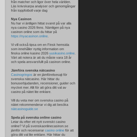
från matcher och ligor över hela världen.
Läs knivskarpa analyser och genomgångar
från toppfotboll varje dag
Nya Casinon
Nu har vi äntligen hittat svaret på var alla
nya casino 2026 finns. Nämligen på nya
casinon online som du hittar på
https://nyacasinon.online
.
Vi vill också tipsa om en Finsk hemsida
som innehåller nyttig information om
finska online kasino 2026
uusikasino.online
.
Värt att notera är att du måste vara 18 år
och spela ansvarsfullt på casinon online.
Jämföra svenska nätcasino
Casinogringos
är en jämförelsesajt för
svenska nätcasino. Här hittar du
bonuserbjudanden, recensioner, guider och
mycket mer. Allt för att göra ditt val av
casino på nätet lite enklare.
Vill du veta mer om svenska casino på
nätet rekommenderar vi dig att besöka
nätcasinoguide.se
Spela på svenska online casino
Letar du efter ett nytt svenskt casino
online? Vi på svenskaonlinecasinon.se
jämför och recenserar
casino online
för att
göra ditt val lite enklare. Här hittar du