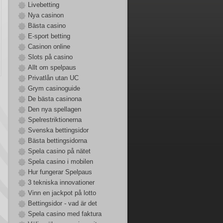
Livebetting
Nya casinon
Bästa casino
E-sport betting
Casinon online
Slots på casino
Allt om spelpaus
Privatlån utan UC
Grym casinoguide
De bästa casinona
Den nya spellagen
Spelrestriktionerna
Svenska bettingsidor
Bästa bettingsidorna
Spela casino på nätet
Spela casino i mobilen
Hur fungerar Spelpaus
3 tekniska innovationer
Vinn en jackpot på lotto
Bettingsidor - vad är det
Spela casino med faktura