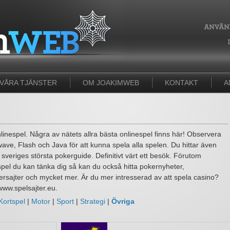
VÅRA TJÄNSTER
OM JOAKIMWEB
KONTAKT
A
linespel. Några av nätets allra bästa onlinespel finns här! Observera
wave, Flash och Java för att kunna spela alla spelen. Du hittar även
å sveriges största pokerguide. Definitivt värt ett besök. Förutom
rspel du kan tänka dig så kan du också hitta pokernyheter,
ersajter och mycket mer. Är du mer intresserad av att spela casino?
www.spelsajter.eu.
Kortspel
|
Motor
|
Sport
|
Strategi
|
Övriga