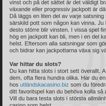
vinst och på det sättet är det väldigt br
växande eller progressiv jackpott är d
Då läggs en liten del av varje satsning 
särskild pott som någon kan vinna. Ju 
desto större blir vinsten. I vissa spel fi
hög en jackpott kan bli, men i en del k
helst. Eftersom alla satsningar som gö
och bidrar kan jackpottarna växa sig vä
Var hittar du slots?
Du kan hitta slots i stort sett överallt. 
dem, ofta flera hundra olika. Har du en 
hos
utländskacasino.biz
som du föredrar
ditt favoritspel kan du behöva kolla så at
Vill du bara testa slots i största allmän
casino som helst.