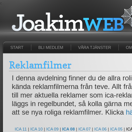
c
START
BLI MEDLEM
VÅRA TJÄNSTER
OM
Reklamfilmer
I denna avdelning finner du de allra ro
kända reklamfilmerna från teve. Allt fr
till mer aktuella reklamer som ica-rek
läggs in regelbundet, så kolla gärna 
att se nya roliga reklamfilmer. Klicka
h
ICA 11
|
ICA 10
|
ICA 09
|
ICA 08
|
ICA 07
|
ICA 06
|
ICA 05
|
IC