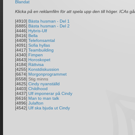
Blandat
Klicka på en reklamfilm för att spela upp den till höger. ICAs går
[4910]
Bästa husman - Del 1
[6885]
Bästa husman - Del 2
[4446]
Hybris-Ulf
[8416]
Bella
[4408]
Telefonsamtal
[4091]
Sofia hyllas
[4417]
Teambuilding
[4340]
Fimpen
[4643]
Horoskopet
[4184]
Rättvisa
[4255]
Konstdiskussion
[6674]
Morgonprogrammet
[6558]
Stig minns
[4625]
Cindy nyanställd
[4403]
Childhood
[4437]
Ulf imponerar på Cindy
[6616]
Man to man talk
[4896]
Julafton
[4542]
Ulf ska bjuda ut Cindy