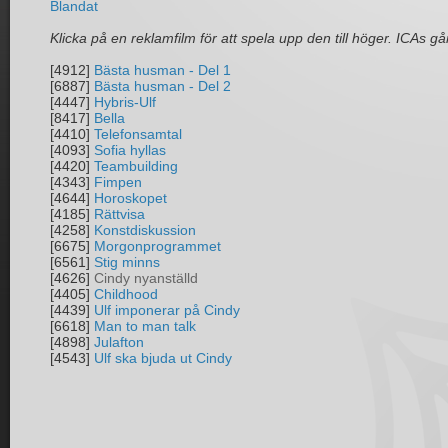
Blandat
Klicka på en reklamfilm för att spela upp den till höger. ICAs går
[4912]
Bästa husman - Del 1
[6887]
Bästa husman - Del 2
[4447]
Hybris-Ulf
[8417]
Bella
[4410]
Telefonsamtal
[4093]
Sofia hyllas
[4420]
Teambuilding
[4343]
Fimpen
[4644]
Horoskopet
[4185]
Rättvisa
[4258]
Konstdiskussion
[6675]
Morgonprogrammet
[6561]
Stig minns
[4626]
Cindy nyanställd
[4405]
Childhood
[4439]
Ulf imponerar på Cindy
[6618]
Man to man talk
[4898]
Julafton
[4543]
Ulf ska bjuda ut Cindy