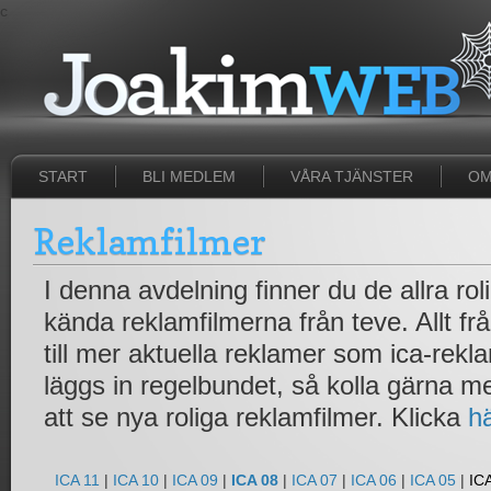
c
START
BLI MEDLEM
VÅRA TJÄNSTER
OM
Reklamfilmer
I denna avdelning finner du de allra ro
kända reklamfilmerna från teve. Allt fr
till mer aktuella reklamer som ica-rek
läggs in regelbundet, så kolla gärna 
att se nya roliga reklamfilmer. Klicka
h
ICA 11
|
ICA 10
|
ICA 09
|
ICA 08
|
ICA 07
|
ICA 06
|
ICA 05
|
IC