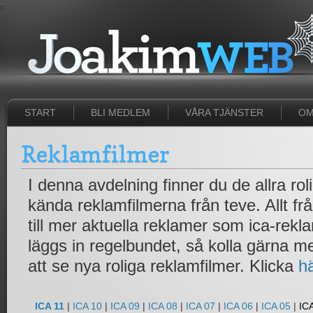
c
START
BLI MEDLEM
VÅRA TJÄNSTER
OM
Reklamfilmer
I denna avdelning finner du de allra ro
kända reklamfilmerna från teve. Allt fr
till mer aktuella reklamer som ica-rek
läggs in regelbundet, så kolla gärna 
att se nya roliga reklamfilmer. Klicka
h
ICA 11
|
ICA 10
|
ICA 09
|
ICA 08
|
ICA 07
|
ICA 06
|
ICA 05
|
IC