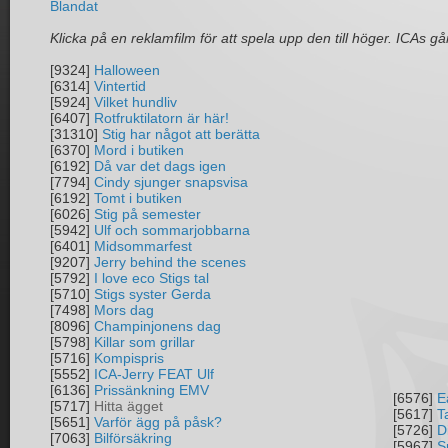
Blandat
Klicka på en reklamfilm för att spela upp den till höger. ICAs går
[9324]
Halloween
[6314]
Vintertid
[5924]
Vilket hundliv
[6407]
Rotfruktilatorn är här!
[31310]
Stig har något att berätta
[6370]
Mord i butiken
[6192]
Då var det dags igen
[7794]
Cindy sjunger snapsvisa
[6192]
Tomt i butiken
[6026]
Stig på semester
[5942]
Ulf och sommarjobbarna
[6401]
Midsommarfest
[9207]
Jerry behind the scenes
[5792]
I love eco Stigs tal
[5710]
Stigs syster Gerda
[7498]
Mors dag
[8096]
Champinjonens dag
[5798]
Killar som grillar
[5716]
Kompispris
[5552]
ICA-Jerry FEAT Ulf
[6136]
Prissänkning EMV
[6576]
E
[5717]
Hitta ägget
[5617]
T
[5651]
Varför ägg på påsk?
[5726]
D
[7063]
Bilförsäkring
[5967]
S