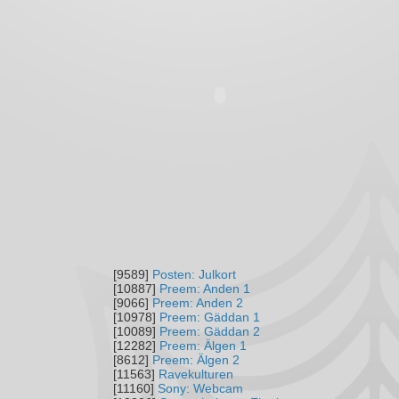
[9589]
Posten: Julkort
[10887]
Preem: Anden 1
[9066]
Preem: Anden 2
[10978]
Preem: Gäddan 1
[10089]
Preem: Gäddan 2
[12282]
Preem: Älgen 1
[8612]
Preem: Älgen 2
[11563]
Ravekulturen
[11160]
Sony: Webcam