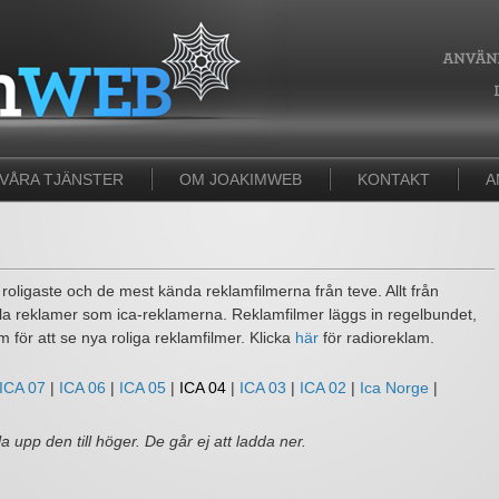
VÅRA TJÄNSTER
OM JOAKIMWEB
KONTAKT
A
 roligaste och de mest kända reklamfilmerna från teve. Allt från
ella reklamer som ica-reklamerna. Reklamfilmer läggs in regelbundet,
för att se nya roliga reklamfilmer. Klicka
här
för radioreklam.
ICA 07
|
ICA 06
|
ICA 05
|
ICA 04
|
ICA 03
|
ICA 02
|
Ica Norge
|
a upp den till höger. De går ej att ladda ner.