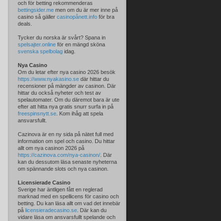
och för betting rekommenderas
bettingsider.me
men om du är mer inne på
casino så gäller
casinopånett.info
för bra
deals.
Tycker du norska är svårt? Spana in
spelsajter.online
för en mängd sköna
svenska spelbolag
idag.
Nya Casino
Om du letar efter nya casino 2026 besök
https://www.nyakasino.se
där hittar du
recensioner på mängder av casinon. Där
hittar du också nyheter och test av
spelautomater. Om du däremot bara är ute
efter att hitta nya gratis snurr surfa in på
freespinsnytt.se
. Kom ihåg att spela
ansvarsfullt.
Cazinova är en ny sida på nätet full med
information om spel och casino. Du hittar
allt om nya casinon 2026 på
https://cazinova.com/nya-casinon/
. Där
kan du dessutom läsa senaste nyheterna
om spännande slots och nya casinon.
Licensierade Casino
Sverige har äntligen fått en reglerad
marknad med en spellicens för casino och
betting. Du kan läsa allt om vad det innebär
på
licensieradecasino.se
. Där kan du
vidare läsa om ansvarsfullt spelande och