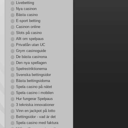
Livebetting
Nya casinon
Bästa casino
E-sport betting
Casinon online
Slots på casino
Allt om spelpaus
Privatlån utan UC
Grym casinoguide
De bästa casinona
Den nya spellagen
Spelrestriktionerna
Svenska bettingsidor
Bästa bettingsidorna
Spela casino på nätet
Spela casino i mobilen
Hur fungerar Spelpaus
3 tekniska innovationer
Vinn en jackpot på lotto
Bettingsidor - vad är det
Spela casino med faktura